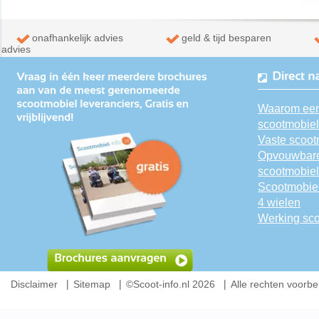
onafhankelijk advies
geld & tijd besparen
advies
Waarom ee
scootmobie
Vaste scoot
Opvouwbar
scootmobie
Scootmobiel
4 wielen
Werking sc
Disclaimer
Sitemap
©Scoot-info.nl 2026
Alle rechten voorb